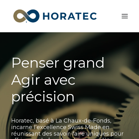
Accueil
Penser
grand
Qui sommes-nous
FAQ
Agir
avec
Contact
précision
Horatec, basé à La Chaux-de-Fonds,
incarne l’excellence Swiss Made en
réunissant des savoir-faire uniques pour